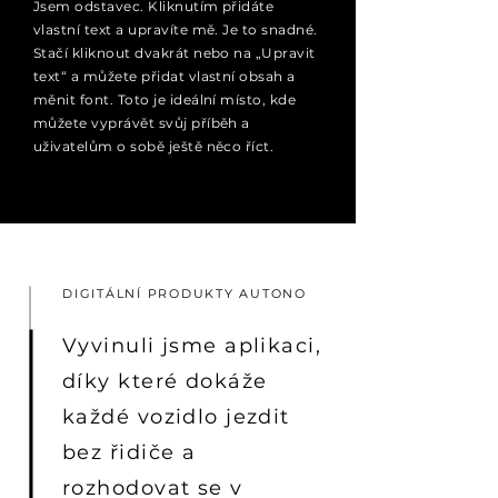
Jsem odstavec. Kliknutím přidáte
vlastní text a upravíte mě. Je to snadné.
Stačí kliknout dvakrát nebo na „Upravit
text“ a můžete přidat vlastní obsah a
měnit font. Toto je ideální místo, kde
můžete vyprávět svůj příběh a
uživatelům o sobě ještě něco říct.
DIGITÁLNÍ PRODUKTY AUTONO
Vyvinuli jsme aplikaci,
díky které dokáže
každé vozidlo jezdit
bez řidiče a
rozhodovat se v