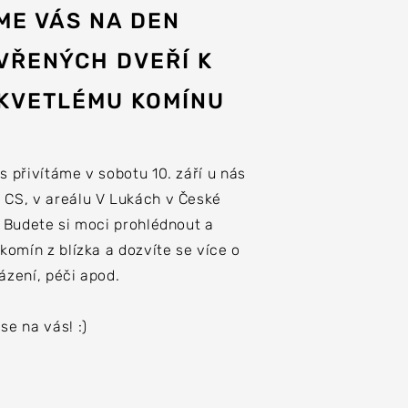
ME VÁS NA DEN
VŘENÝCH DVEŘÍ K
KVETLÉMU KOMÍNU
s přivítáme v sobotu 10. září u nás
 CS, v areálu V Lukách v České
. Budete si moci prohlédnout a
 komín z blízka a dozvíte se více o
ázení, péči apod.
se na vás! :)