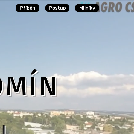
Příběh
Postup
Milníky
OMÍN
I