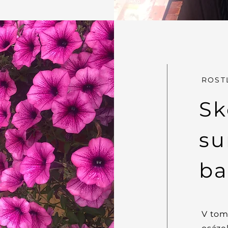
ROST
Sk
su
ba
V tom