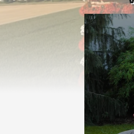
Přijeďt
skoro 14