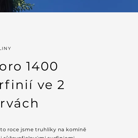
LINY
oro 1400
rfinií ve 2
rvách
to roce jsme truhlíky na komíně