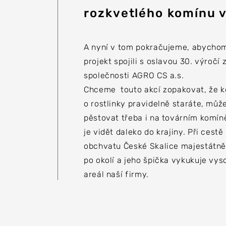
rozkvetlého komínu v
A nyní v tom pokračujeme, abycho
projekt spojili s oslavou 30. výročí 
společnosti AGRO CS a.s.
Chceme touto akcí zopakovat, že k
o rostlinky pravidelně staráte, může
pěstovat třeba i na továrním komín
je vidět daleko do krajiny. Při cestě
obchvatu České Skalice majestátně 
po okolí a jeho špička vykukuje vys
areál naší firmy.