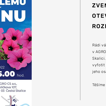
ZVE
OTE
ROZ
Rádi vá
v AGRO
Skalici
vyfotit
jeho os
Těšíme 