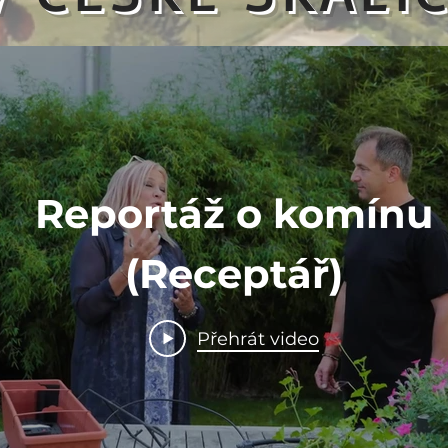
e se podívat na více než 40m komín
00 surfiniemi v 32 řadách od firmy
Reportáž o komínu
(Receptář)
Přehrát video