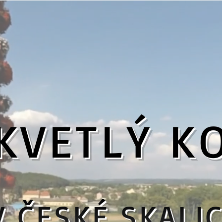
KVETLÝ K
V ČESKÉ SKALIC