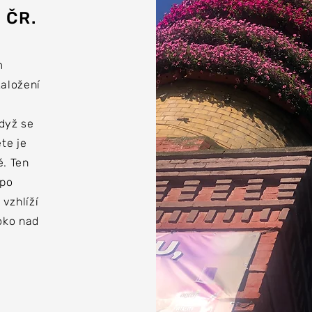
 ČR.
m
založení
dyž se
te je
ě. Ten
 po
vzhlíží
oko nad