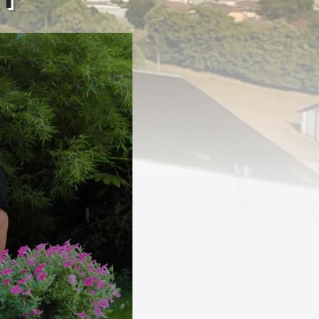
 osázený
 AGRO CS!